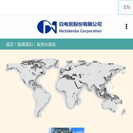
跳
选
至
择
内
语
容
言
首页
联络我们
各地办事处