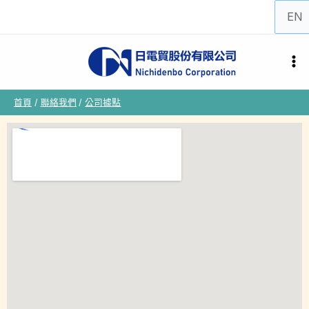
跳
選
至
取
主
語
要
言
內
首頁
聯絡我們
公司據點
容