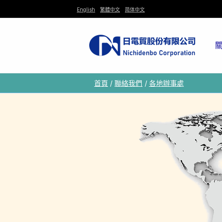
跳
English
繁體中文
简体中文
至
主
要
內
首頁
聯絡我們
各地辦事處
容