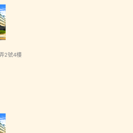
弄2號4樓