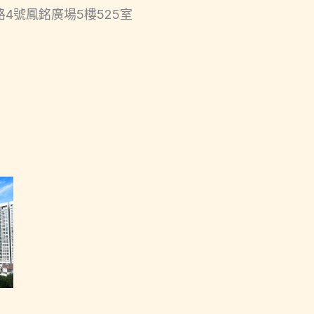
號鳳銘廣場5樓525室