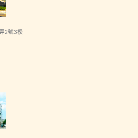
弄2號3樓