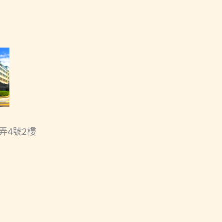
弄4號2樓