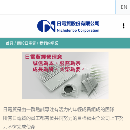
跳
選
至
取
主
語
要
言
內
首頁
關於日電貿
我們的承諾
容
日電貿是由一群熱誠專注有活力的年輕成員組成的團隊
所有日電貿的員工都有著共同努力的目標藉由全公司上下努
力不懈完成使命